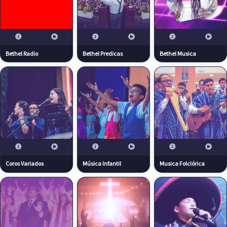
Bethel Radio
Bethel Predicas
Bethel Musica
Coros Variados
Música Infantil
Musica Folclórica